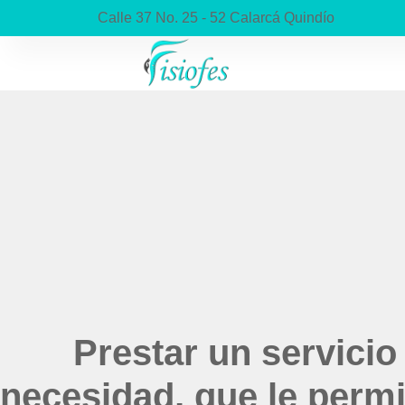
Calle 37 No. 25 - 52 Calarcá Quindío
Prestar un servicio
necesidad, que le permi