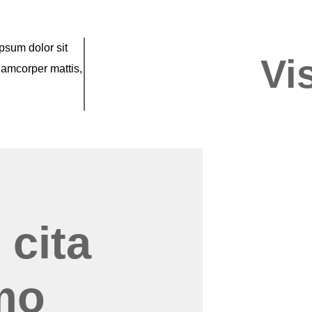
ipsum dolor sit
Vi
llamcorper mattis,
 cita
mo